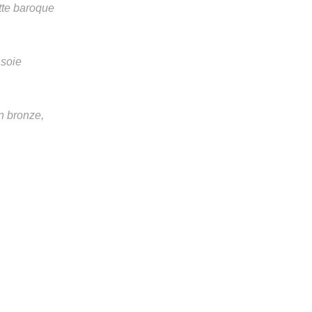
tte baroque
 soie
n bronze,