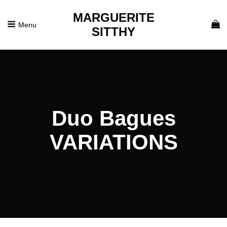
MARGUERITE
Menu
SITTHY
Duo Bagues
VARIATIONS
Posted
8
On
Janvier
2021